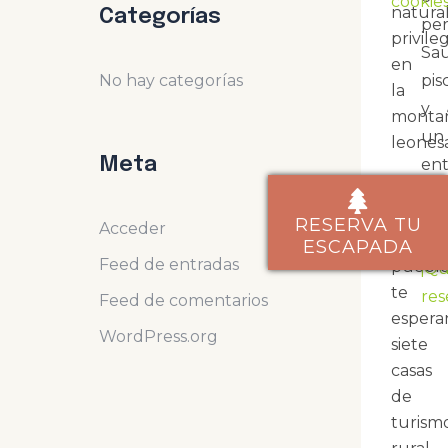
cookie
natura
Categorías
per
privile
Sau
en
No hay categorías
pis
la
y
monta
un
leonesa
Meta
en
En
de
este
en
RESERVA TU
Acceder
peque
ESCAPADA
Feed de entradas
puebl
¡Qu
te
res
Feed de comentarios
espera
WordPress.org
siete
casas
de
turism