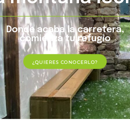
Donde acaba la carretera,
comienza tu
refugio
¿QUIERES CONOCERLO?