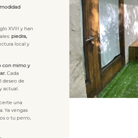
comodidad
glo XVIII y han
ales:
piedra,
ectura local y
to con mimo y
ar.
Cada
 el deseo de
 actual.
ecerte una
a. Ya vengas
os o tu perro,