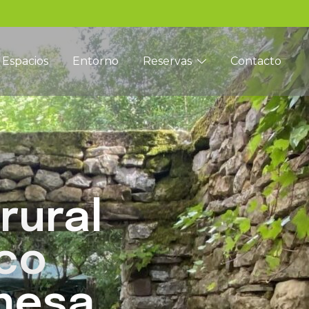
Espacios
Entorno
Reservas
Contacto
rural
ico
nesa