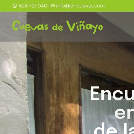
626 721 040 | ✉ info@encuevas.com
Encu
en
de 