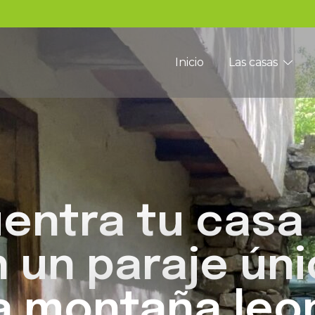
Inicio
Las casas
entra tu casa 
 un paraje ún
la montaña leo